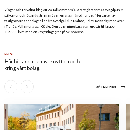
Vi äger och förvaltar idag ett 20-tal kommersiella fastigheter med tyngdpunkt
på kontor och lätt industri men även en viss mängd handel. Merparten av
fastigheterna är belägna i södra Sverige i bl. a Malmö, Eslöv, Ronneby men även
i Tranås, Vallentuna och Gävle. Den uthyrningsbara ytan uppgår till knappt
105.000 kvm med en uthyrningsgrad på 92 procent.
PRESS
Här hittar du senaste nytt om och
kring vårt bolag.
GÅ TILL PRESS