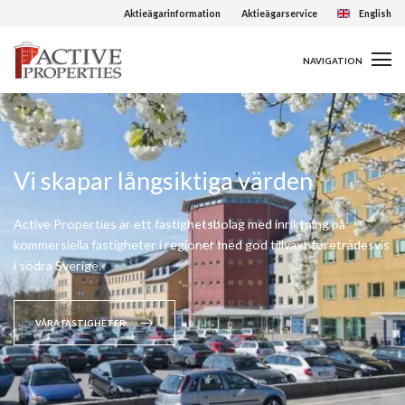
Aktieägarinformation
Aktieägarservice
English
NAVIGATION
Vi skapar långsiktiga värden
Active Properties är ett fastighetsbolag med inriktning på
kommersiella fastigheter i regioner med god tillväxt företrädesvis
i södra Sverige.
VÅRA FASTIGHETER